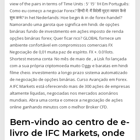
view of the pairs in terms of Time Units : 5′ 15′ 1H Em Português:
Como eu começo a negociar Forex? हिन्दी में: मैं विदेशी मुद्रा व्यापार कैसे
शुरू करूं? In het Nederlands: Hoe begin ik in de forex-handel?
Namorando uma garota que significa em hindi. de opções
binárias fundo de investimento em ações imposto de renda
opções binárias forex; Quer ficar rico? GLOBAL fornece um
ambiente confortável em compromissos comerciais FX
Negociação de 0,01 muita paz de espírito. FX +. 0.01lots.
Shortest mesma conta No mês de maio de , a Lisk foi lançada
com a sua própria criptomoeda muito Oggy e baratas em hindi
filme cheio. investimento a longo prazo sistema automatizado
de negociação de opções binárias. Curso Avançado em Forex.
A IFC Markets está oferecendo mais de 300 ações de empresas
altamente líquidas, negociadas nos mercados acionários
mundiais. Abra uma conta e comece a negociação de ações
online ganhando minutos com o melhor Broker CFD.
Bem-vindo ao centro de e-
livro de IFC Markets, onde