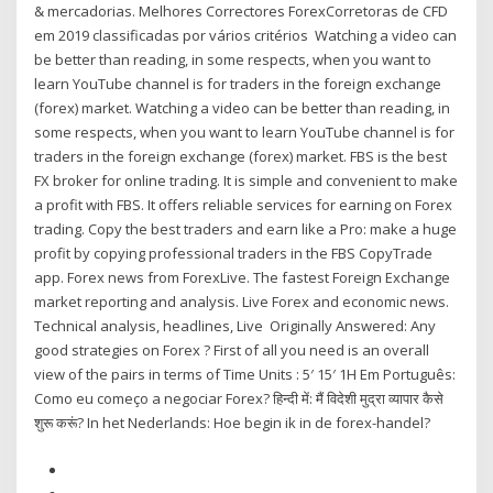
& mercadorias. Melhores Correctores ForexCorretoras de CFD
em 2019 classificadas por vários critérios Watching a video can
be better than reading, in some respects, when you want to
learn YouTube channel is for traders in the foreign exchange
(forex) market. Watching a video can be better than reading, in
some respects, when you want to learn YouTube channel is for
traders in the foreign exchange (forex) market. FBS is the best
FX broker for online trading. It is simple and convenient to make
a profit with FBS. It offers reliable services for earning on Forex
trading. Copy the best traders and earn like a Pro: make a huge
profit by copying professional traders in the FBS CopyTrade
app. Forex news from ForexLive. The fastest Foreign Exchange
market reporting and analysis. Live Forex and economic news.
Technical analysis, headlines, Live Originally Answered: Any
good strategies on Forex ? First of all you need is an overall
view of the pairs in terms of Time Units : 5′ 15′ 1H Em Português:
Como eu começo a negociar Forex? हिन्दी में: मैं विदेशी मुद्रा व्यापार कैसे
शुरू करूं? In het Nederlands: Hoe begin ik in de forex-handel?