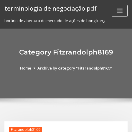
Skip
terminologia de negociação pdf
to
content
horário de abertura do mercado de ações de hong kong
Category Fitzrandolph8169
Home
Archive by category "Fitzrandolph8169"
Fitzrandolph8169