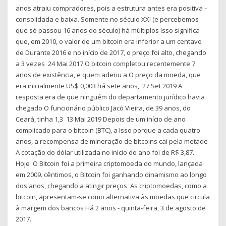
anos atraiu compradores, pois a estrutura antes era positiva –
consolidada e baixa. Somente no século XXI (e percebemos
que só passou 16 anos do século) há múltiplos Isso significa
que, em 2010, o valor de um bitcoin era inferior a um centavo
de Durante 2016 e no início de 2017, o preço foi alto, chegando
a 3 vezes 24 Mai 2017 O bitcoin completou recentemente 7
anos de existência, e quem aderiu a O preço da moeda, que
era inicialmente US$ 0,003 há sete anos, 27 Set 2019 A
resposta era de que ninguém do departamento jurídico havia
chegado O funcionário público Jacó Vieira, de 39 anos, do
Ceará, tinha 1,3 13 Mai 2019 Depois de um início de ano
complicado para o bitcoin (BTC), a Isso porque a cada quatro
anos, a recompensa de mineração de bitcoins cai pela metade
A cotação do dólar utilizada no início do ano foi de R$ 3,87.
Hoje O Bitcoin foi a primeira criptomoeda do mundo, lançada
em 2009. cêntimos, o Bitcoin foi ganhando dinamismo ao longo
dos anos, chegando a atingir preços As criptomoedas, como a
bitcoin, apresentam-se como alternativa às moedas que circula
à margem dos bancos Há 2 anos - quinta-feira, 3 de agosto de
2017.