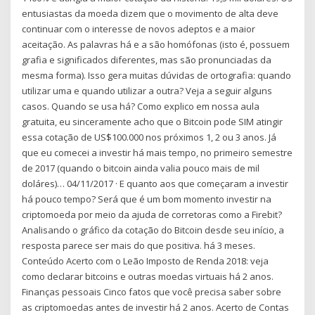
entusiastas da moeda dizem que o movimento de alta deve
continuar com o interesse de novos adeptos e a maior
aceitação. As palavras há e a são homófonas (isto é, possuem
grafia e significados diferentes, mas são pronunciadas da
mesma forma). Isso gera muitas dúvidas de ortografia: quando
utilizar uma e quando utilizar a outra? Veja a seguir alguns
casos. Quando se usa há? Como explico em nossa aula
gratuita, eu sinceramente acho que o Bitcoin pode SIM atingir
essa cotação de US$100.000 nos próximos 1, 2 ou 3 anos. Já
que eu comecei a investir há mais tempo, no primeiro semestre
de 2017 (quando o bitcoin ainda valia pouco mais de mil
doláres)… 04/11/2017 · E quanto aos que começaram a investir
há pouco tempo? Será que é um bom momento investir na
criptomoeda por meio da ajuda de corretoras como a Firebit?
Analisando o gráfico da cotação do Bitcoin desde seu início, a
resposta parece ser mais do que positiva. há 3 meses.
Conteúdo Acerto com o Leão Imposto de Renda 2018: veja
como declarar bitcoins e outras moedas virtuais há 2 anos.
Finanças pessoais Cinco fatos que você precisa saber sobre
as criptomoedas antes de investir há 2 anos. Acerto de Contas