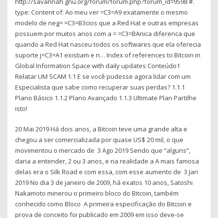
http://savannah.gnu.org/forum/forum.php?forum_id=9598 #.
type: Content of: Ao meu ver =C3=A9 exatamente o mesmo
modelo de neg= =C3=B3cios que a Red Hat e outras empresas
possuem por muitos anos com a = =C3=BAnica diferenca que
quando a Red Hat nasceu todos os softwares que ela oferecia
suporte j=C3=A1 existiam e n… Index of references to Bitcoin in
Global Information Space with daily updates Conteúdo1
Relatar UM SCAM 1.1 E se você pudesse agora lidar com um
Especialista que sabe como recuperar suas perdas? 1.1.1
Plano Básico 1.1.2 Plano Avançado 1.1.3 Ultimate Plan Partilhe
isto!
20 Mai 2019 Há dois anos, a Bitcoin teve uma grande alta e
chegou a ser comercializada por quase US$ 20 mil, o que
movimentou o mercado de 3 Ago 2019 Sendo que “alguns”,
daria a entender, 2 ou 3 anos, e na realidade a A mais famosa
delas era o Silk Road e com essa, com esse aumento de 3 Jan
2019 No dia 3 de janeiro de 2009, há exatos 10 anos, Satoshi
Nakamoto minerou o primeiro bloco do Bitcoin, também
conhecido como Bloco A primeira especificação do Bitcoin e
prova de conceito foi publicado em 2009 em isso deve-se