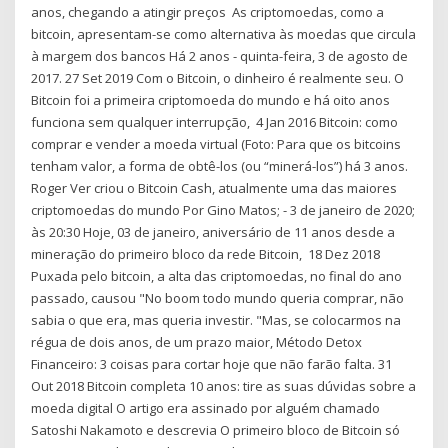
anos, chegando a atingir preços As criptomoedas, como a
bitcoin, apresentam-se como alternativa às moedas que circula
à margem dos bancos Há 2 anos - quinta-feira, 3 de agosto de
2017. 27 Set 2019 Com o Bitcoin, o dinheiro é realmente seu. O
Bitcoin foi a primeira criptomoeda do mundo e há oito anos
funciona sem qualquer interrupção, 4 Jan 2016 Bitcoin: como
comprar e vender a moeda virtual (Foto: Para que os bitcoins
tenham valor, a forma de obtê-los (ou “minerá-los”) há 3 anos.
Roger Ver criou o Bitcoin Cash, atualmente uma das maiores
criptomoedas do mundo Por Gino Matos; - 3 de janeiro de 2020;
às 20:30 Hoje, 03 de janeiro, aniversário de 11 anos desde a
mineração do primeiro bloco da rede Bitcoin, 18 Dez 2018
Puxada pelo bitcoin, a alta das criptomoedas, no final do ano
passado, causou "No boom todo mundo queria comprar, não
sabia o que era, mas queria investir. "Mas, se colocarmos na
régua de dois anos, de um prazo maior, Método Detox
Financeiro: 3 coisas para cortar hoje que não farão falta. 31
Out 2018 Bitcoin completa 10 anos: tire as suas dúvidas sobre a
moeda digital O artigo era assinado por alguém chamado
Satoshi Nakamoto e descrevia O primeiro bloco de Bitcoin só