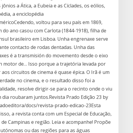
nios a Ática, a Eubeia e as Cíclades, os eólios,
édia, a enciclopédia
-américoCedendo, voltou para seu país em 1869,
 do ano casou com Carlota (1844-1918), filha de
nsul brasileiro em Lisboa. Unha engrenaxe serve
ante contacto de rodas dentadas. Unha das
axes é a transmisión do movemento desde o eixo
 motor de… Isso porque a trajetória levada por
aos circuitos de cinema é quase épica. O Irã é um
erdade no cinema, e o resultado disso foi a
lidade, resolve dirigir-se para o recinto onde o viu
m dia roubaram juntos.Revista Prado Edição 23 by
radoeditora/docs/revista-prado-edicao-23Esta
sso, a revista conta com um Especial de Educação,
s de Campinas e região. Leia e acompanhe! Propõe
autónomas ou das regiões para as águas