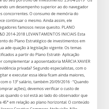
e do seu portfólio de investimento. 25/04/2019 · Os
rando um desempenho superior ao do navegador
des concorrentes. O consumo de memória do
ece continuar o mesmo. Ainda assim, ele
vegadores famosos nesse quesito. PLANO
D 2014-2018 LEVANTAMENTOS INICIAIS Esta
-mento do Plano Estratégico de investimentos em
sua ade-quação à legislação vigente. Os temas
icados a partir do Plano Estraté- Aplicação
er complementar a aposentadoria MÁRCIA XAVIER
vidência privada? Segundo especialistas, com o
itar e executar essa ideia ficam ainda maiores,
s com o 13º salário, também 20/09/2016 · “Quando
mprar ações), devemos verificar o custo de
as quando o sol está ao lado do observador que
 a 45° em relação ao plano horizontal. O conteúdo