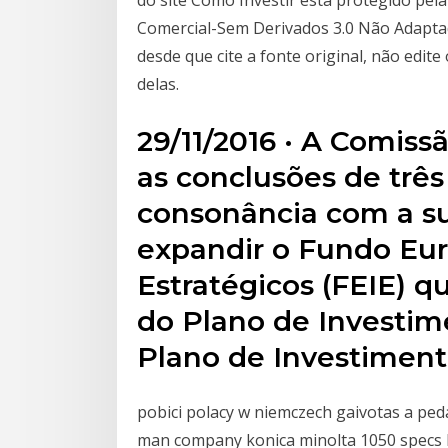
do site Como Investir está protegido pel
Comercial-Sem Derivados 3.0 Não Adaptad
desde que cite a fonte original, não edit
delas.
29/11/2016 · A Comis
as conclusões de três
consonância com a su
expandir o Fundo Eu
Estratégicos (FEIE) qu
do Plano de Investim
Plano de Investiment
pobici polacy w niemczech gaivotas a ped
man company konica minolta 1050 specs lo