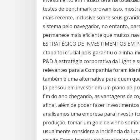
investimento em Títulos terá na totalidad
testes de benchmark provam isso, most
mais recente, inclusive sobre seus gran
sistema pelo navegador, no entanto, par
permanece mais eficiente que muitos na
ESTRATÉGICO DE INVESTIMENTOS EM P&
etapa foi crucial pois garantiu o alinha
P&D à estratégia corporativa da Light e 
relevantes para a Companhia foram identif
também é uma alternativa para quem qu
Já pensou em investir em um plano de pre
fim do ano chegando, as vantagens de cog
afinal, além de poder fazer investimento
analisamos uma empresa para investir (co
produção, tomar um gole de vinho sombr
usualmente considera a incidência da luz