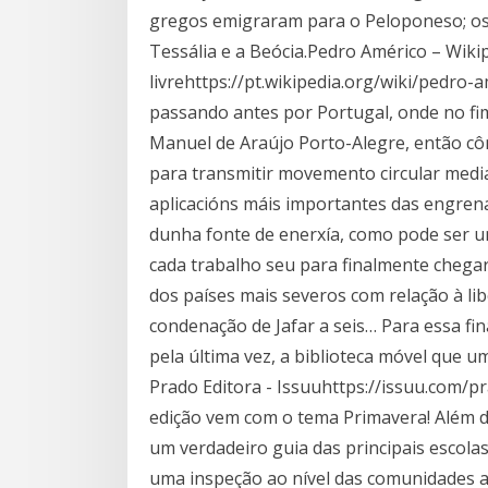
gregos emigraram para o Peloponeso; os jô
Tessália e a Beócia.Pedro Américo – Wikip
livrehttps://pt.wikipedia.org/wiki/pedro
passando antes por Portugal, onde no fim
Manuel de Araújo Porto-Alegre, então cô
para transmitir movemento circular medi
aplicacións máis importantes das engren
dunha fonte de enerxía, como pode ser un
cada trabalho seu para finalmente chegar 
dos países mais severos com relação à lib
condenação de Jafar a seis… Para essa fina
pela última vez, a biblioteca móvel que u
Prado Editora - Issuuhttps://issuu.com/p
edição vem com o tema Primavera! Além di
um verdadeiro guia das principais escola
uma inspeção ao nível das comunidades 