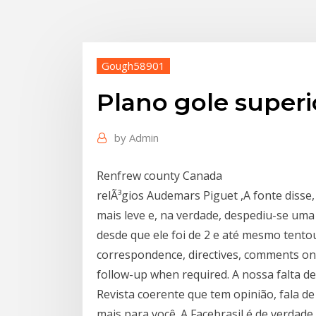
Gough58901
Plano gole superio
by
Admin
Renfrew county Canada
relÃ³gios Audemars Piguet ,A fonte disse
mais leve e, na verdade, despediu-se uma
desde que ele foi de 2 e até mesmo tento
correspondence, directives, comments on
follow-up when required. A nossa falta de
Revista coerente que tem opinião, fala de
mais para você. A Facebrasil é de verdade 