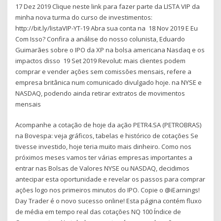
17 Dez 2019 Clique neste link para fazer parte da LISTA VIP da
minha nova turma do curso de investimentos:
http://bit.ly/listaVIP-YT-19 Abra sua conta na 18 Nov 2019 E Eu
Com Isso? Confira a análise do nosso colunista, Eduardo
Guimarães sobre o IPO da XP na bolsa americana Nasdaq e os
impactos disso 19 Set 2019 Revolut: mais clientes podem
comprar e vender ações sem comissões mensais, refere a
empresa britânica num comunicado divulgado hoje. na NYSE e
NASDAQ, podendo ainda retirar extratos de movimentos
mensais
Acompanhe a cotação de hoje da ação PETR4.SA (PETROBRAS)
na Bovespa: veja gráficos, tabelas e histórico de cotações Se
tivesse investido, hoje teria muito mais dinheiro. Como nos
próximos meses vamos ter várias empresas importantes a
entrar nas Bolsas de Valores NYSE ou NASDAQ, decidimos
antecipar esta oportunidade e revelar os passos para comprar
ações logo nos primeiros minutos do IPO. Copie o @iEarnings!
Day Trader é o novo sucesso online! Esta página contém fluxo
de média em tempo real das cotações NQ 100 Índice de