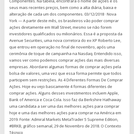
Componentes. Na tabela, encontrará o nome de ações e os
seus mais recentes preços, bem como a alta diária, baixa e
alteração de cada um dos componentes. 03/12/2018 · Nova
York — A partir deste mês, os brasileiros vão poder comprar
ações diretamente em Wall Street, mesmo se não forem
investidores qualificados ou milionários. Essa é a proposta da
Avenue Securities, uma nova corretora do ex-XP Roberto Lee,
que entrou em operação no final de novembro, após uma
cerimônia de toque de campainha na Nasdaq. Entendido isso,
vamos ver como podemos comprar ações das mais diversas
empresas. Abordarei algumas formas de comprar ações pela
bolsa de valores, uma vez que essa forma permite que todos
participem sem restrições. As 4 Diferentes Formas De Comprar
Ações. Hoje eu vejo basicamente 4 formas diferentes de
comprar ações. Alguns desses investimentos incluem Apple,
Bank of America e Coca-Cola. Isso faz da Berkshire Hathaway
uma candidata a ser uma das melhores ações para comprar
hoje e uma das melhores ações para comprar na América em
2019. Fonte: Admiral Markets MetaTrader 5 Supreme Edition,
#BRKB, gráfico semanal, 29 de Novembro de 2018. O Contexto
Técnico