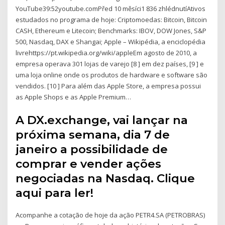
YouTube39:52youtube.comPřed 10 měsíci1 836 zhlédnutíAtivos
estudados no programa de hoje: Criptomoedas: Bitcoin, Bitcoin
CASH, Ethereum e Litecoin; Benchmarks: IBOV, DOW Jones, S&P
500, Nasdaq, DAX e Shangai; Apple – Wikipédia, a enciclopédia
livrehttps://pt.wikipedia.org/wiki/appleEm agosto de 2010, a
empresa operava 301 lojas de varejo [8 ] em dez países, [9 ] e
uma loja online onde os produtos de hardware e software são
vendidos. [10 ] Para além das Apple Store, a empresa possui
as Apple Shops e as Apple Premium…
A DX.exchange, vai lançar na
próxima semana, dia 7 de
janeiro a possibilidade de
comprar e vender ações
negociadas na Nasdaq. Clique
aqui para ler!
Acompanhe a cotação de hoje da ação PETR4.SA (PETROBRAS)