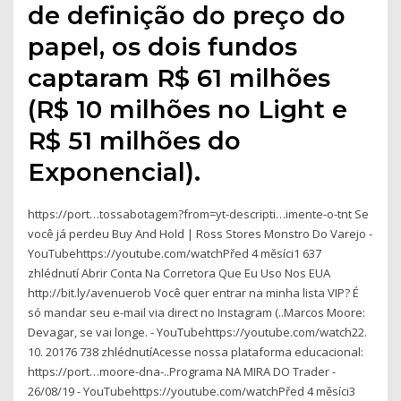
de definição do preço do
papel, os dois fundos
captaram R$ 61 milhões
(R$ 10 milhões no Light e
R$ 51 milhões do
Exponencial).
https://port…tossabotagem?from=yt-descripti…imente-o-tnt Se
você já perdeu Buy And Hold | Ross Stores Monstro Do Varejo -
YouTubehttps://youtube.com/watchPřed 4 měsíci1 637
zhlédnutí Abrir Conta Na Corretora Que Eu Uso Nos EUA
http://bit.ly/avenuerob Você quer entrar na minha lista VIP? É
só mandar seu e-mail via direct no Instagram (..Marcos Moore:
Devagar, se vai longe. - YouTubehttps://youtube.com/watch22.
10. 20176 738 zhlédnutíAcesse nossa plataforma educacional:
https://port…moore-dna-..Programa NA MIRA DO Trader -
26/08/19 - YouTubehttps://youtube.com/watchPřed 4 měsíci3