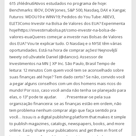
615 zhlédnutíAtivos estudados no programa de hoje:
Benchmarks: IBOV, DOW Jones, S&P 500, Nasdaq, DAX e Xangai;
Futuros: WDOU19 e WINV19; Pedidos do You Tube: ABEV3,
ELET3Como Investir na Bolsa de Valores dos EUA? Experimenta
hoje!https://investirnabolsa.pt/como-investir-na-bolsa-de-
valores-euaQueres começar a investir nas Bolsas de Valores
dos EUA? Vou te explicar tudo. O Nasdaq e o NYSE têm várias
oportunidades. Está na hora de comprar ações! Nejnovější
tweety od uživatele Daniel (@dancoc). Assessor de
Investimentos na MN | XP Inc. São Paulo, Brasil Tempo de
leitura: 12 minutos Com quem você tem se aconselhado sobre
suas finanças até hoje? Tem dado certo? Se não, convido você
a pegar alguns conselhos com um dos homens mais ricos do
mundo! Por isso, caso você ainda não tenha se planejado para
elas, o 13º pode te ajudar. ⠀⠀ . Presentear-se pela sua
organização financeira: se as finanças estão em ordem, não
tem problema nenhum comprar algo que faça sentido pra
você… Issuu is a digital publishing platform that makes it simple
to publish magazines, catalogs, newspapers, books, and more
online. Easily share your publications and get them in front of