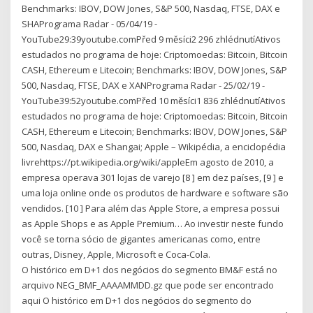
Benchmarks: IBOV, DOW Jones, S&P 500, Nasdaq, FTSE, DAX e
SHAPrograma Radar - 05/04/19 -
YouTube29:39youtube.comPřed 9 měsíci2 296 zhlédnutíAtivos
estudados no programa de hoje: Criptomoedas: Bitcoin, Bitcoin
CASH, Ethereum e Litecoin; Benchmarks: IBOV, DOW Jones, S&P
500, Nasdaq, FTSE, DAX e XANPrograma Radar - 25/02/19 -
YouTube39:52youtube.comPřed 10 měsíci1 836 zhlédnutíAtivos
estudados no programa de hoje: Criptomoedas: Bitcoin, Bitcoin
CASH, Ethereum e Litecoin; Benchmarks: IBOV, DOW Jones, S&P
500, Nasdaq, DAX e Shangai; Apple – Wikipédia, a enciclopédia
livrehttps://pt.wikipedia.org/wiki/appleEm agosto de 2010, a
empresa operava 301 lojas de varejo [8 ] em dez países, [9 ] e
uma loja online onde os produtos de hardware e software são
vendidos. [10 ] Para além das Apple Store, a empresa possui
as Apple Shops e as Apple Premium… Ao investir neste fundo
você se torna sócio de gigantes americanas como, entre
outras, Disney, Apple, Microsoft e Coca-Cola.
O histórico em D+1 dos negócios do segmento BM&F está no
arquivo NEG_BMF_AAAAMMDD.gz que pode ser encontrado
aqui O histórico em D+1 dos negócios do segmento do