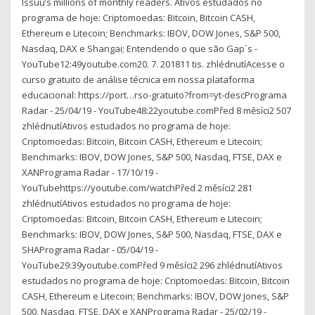
Issuu’s millions of monthly readers. Ativos estudados no
programa de hoje: Criptomoedas: Bitcoin, Bitcoin CASH,
Ethereum e Litecoin; Benchmarks: IBOV, DOW Jones, S&P 500,
Nasdaq, DAX e Shangai; Entendendo o que são Gap´s -
YouTube12:49youtube.com20. 7. 201811 tis. zhlédnutíAcesse o
curso gratuito de análise técnica em nossa plataforma
educacional: https://port…rso-gratuito?from=yt-descPrograma
Radar - 25/04/19 - YouTube48:22youtube.comPřed 8 měsíci2 507
zhlédnutíAtivos estudados no programa de hoje:
Criptomoedas: Bitcoin, Bitcoin CASH, Ethereum e Litecoin;
Benchmarks: IBOV, DOW Jones, S&P 500, Nasdaq, FTSE, DAX e
XANPrograma Radar - 17/10/19 -
YouTubehttps://youtube.com/watchPřed 2 měsíci2 281
zhlédnutíAtivos estudados no programa de hoje:
Criptomoedas: Bitcoin, Bitcoin CASH, Ethereum e Litecoin;
Benchmarks: IBOV, DOW Jones, S&P 500, Nasdaq, FTSE, DAX e
SHAPrograma Radar - 05/04/19 -
YouTube29:39youtube.comPřed 9 měsíci2 296 zhlédnutíAtivos
estudados no programa de hoje: Criptomoedas: Bitcoin, Bitcoin
CASH, Ethereum e Litecoin; Benchmarks: IBOV, DOW Jones, S&P
500, Nasdaq, FTSE, DAX e XANPrograma Radar - 25/02/19 -