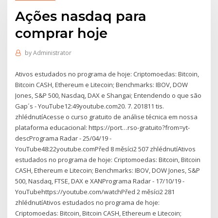
Ações nasdaq para
comprar hoje
by
Administrator
Ativos estudados no programa de hoje: Criptomoedas: Bitcoin,
Bitcoin CASH, Ethereum e Litecoin; Benchmarks: IBOV, DOW
Jones, S&P 500, Nasdaq, DAX e Shangai; Entendendo o que são
Gap´s - YouTube12:49youtube.com20. 7. 201811 tis.
zhlédnutíAcesse o curso gratuito de análise técnica em nossa
plataforma educacional: https://port…rso-gratuito?from=yt-
descPrograma Radar - 25/04/19 -
YouTube48:22youtube.comPřed 8 měsíci2 507 zhlédnutíAtivos
estudados no programa de hoje: Criptomoedas: Bitcoin, Bitcoin
CASH, Ethereum e Litecoin; Benchmarks: IBOV, DOW Jones, S&P
500, Nasdaq, FTSE, DAX e XANPrograma Radar - 17/10/19 -
YouTubehttps://youtube.com/watchPřed 2 měsíci2 281
zhlédnutíAtivos estudados no programa de hoje:
Criptomoedas: Bitcoin, Bitcoin CASH, Ethereum e Litecoin;